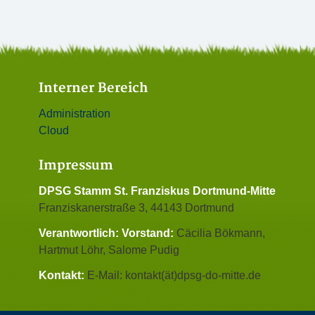
Interner Bereich
Administration
Cloud
Impressum
DPSG Stamm St. Franziskus Dortmund-Mitte
Franziskanerstraße 3, 44143 Dortmund
Verantwortlich:
Vorstand:
Cäcilia Bökmann,
Hartmut Löhr, Salome Pudig
Kontakt:
E-Mail: kontakt(ät)dpsg-do-mitte.de