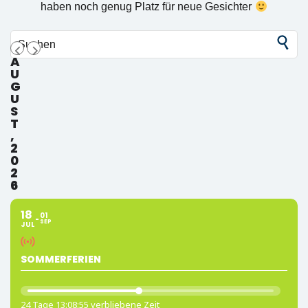
haben noch genug Platz für neue Gesichter
A
U
G
U
S
T
,
2
0
2
6
18
01
SEP
JUL
SOMMERFERIEN
24 Tage 13:08:55 verbliebene Zeit