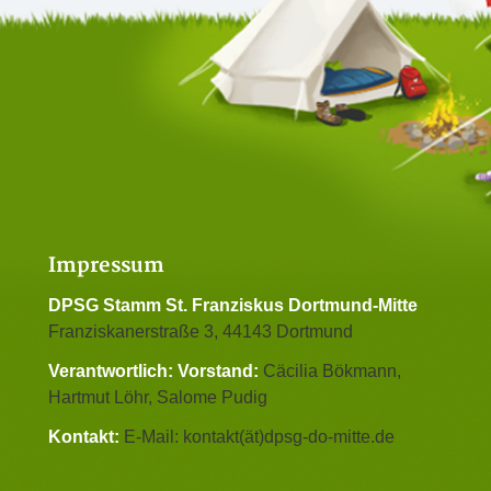
Impressum
DPSG Stamm St. Franziskus Dortmund-Mitte
Franziskanerstraße 3, 44143 Dortmund
Verantwortlich:
Vorstand:
Cäcilia Bökmann,
Hartmut Löhr, Salome Pudig
Kontakt:
E-Mail: kontakt(ät)dpsg-do-mitte.de