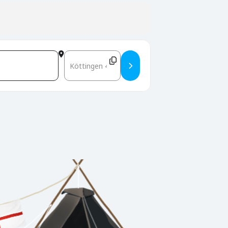
Destination Address - Bezirksstudientagung 