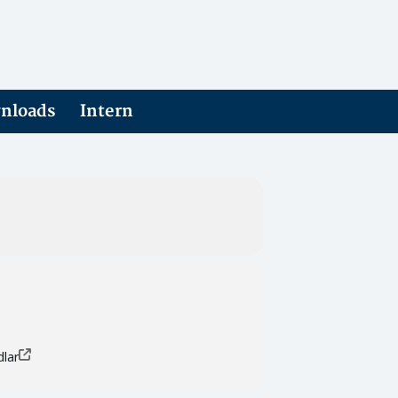
nloads
Intern
dlar