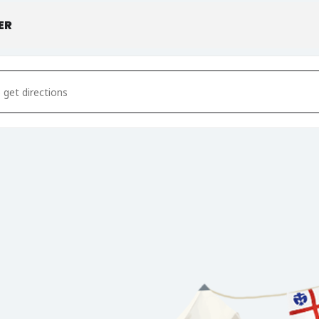
ER
dientagung (BST) []