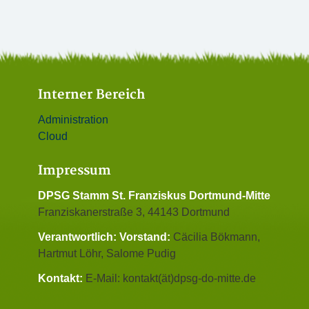
Interner Bereich
Administration
Cloud
Impressum
DPSG Stamm St. Franziskus Dortmund-Mitte
Franziskanerstraße 3, 44143 Dortmund
Verantwortlich:
Vorstand:
Cäcilia Bökmann,
Hartmut Löhr, Salome Pudig
Kontakt:
E-Mail: kontakt(ät)dpsg-do-mitte.de