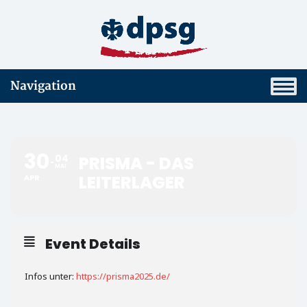
Navigation
30
04
PRISMA - DAS
MAI
LEITERLAGER
APR
Event Details
Infos unter:
https://prisma2025.de/