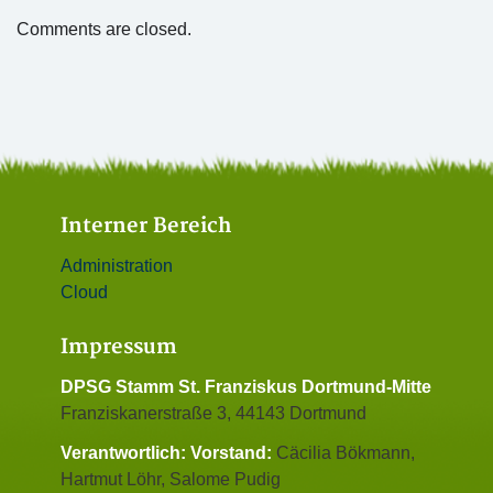
Comments are closed.
Interner Bereich
Administration
Cloud
Impressum
DPSG Stamm St. Franziskus Dortmund-Mitte
Franziskanerstraße 3, 44143 Dortmund
Verantwortlich:
Vorstand:
Cäcilia Bökmann,
Hartmut Löhr, Salome Pudig