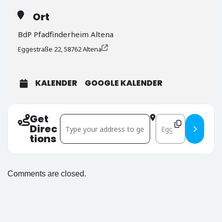
Ort
BdP Pfadfinderheim Altena
Eggestraße 22, 58762 Altena
KALENDER
GOOGLE KALENDER
Get
Address - Rover- und Leiter-Wochenende []
Destination Addre
Direc
tions
Comments are closed.